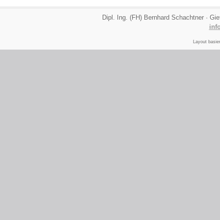
Dipl. Ing. (FH) Bernhard Schachtner · Gi
inf
Layout basie